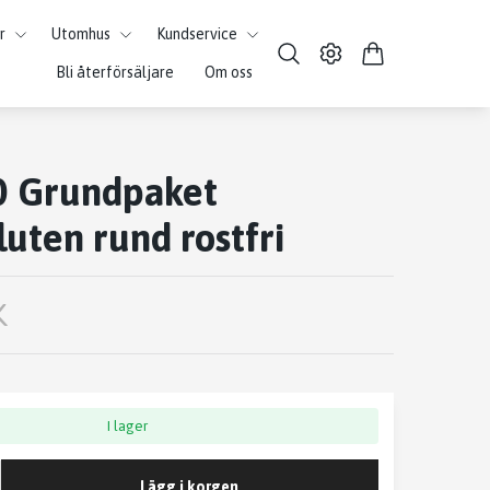
r
Utomhus
Kundservice
Bli återförsäljare
Om oss
50 Grundpaket
uten rund rostfri
K
I lager
Lägg i korgen