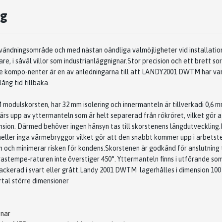
ng
nvändningsområde och med nästan oändliga
valmöjligheter vid installatio
nare,
i såväl villor som industrianläggnignar.
Stor precision och ett brett so
e kompo-
nenter är en av anledningarna till att LANDY
2001 DW
TM
har var
ång tid tillbaka.
M
modulskorsten, har 32 mm isolering och innermanteln är tillverkad
i 0,6 m
rs upp av yttermanteln som är helt separerad från rökröret, vilket gör 
nsion. Därmed behöver ingen hänsyn tas till skorstenens
längdutveckling.
heller inga värmebryggor vilket gör att den snabbt
kommer upp i arbetst
n och minimerar risken för
kondens.
Skorstenen är godkänd för anslutning 
kgastempe
-
raturen inte överstiger 450°. Yttermanteln finns i utförande som
ckerad i svart eller grått.
Landy 2001 DW
TM
lagerhålles i dimension 100
ertal
större dimensioner
enar