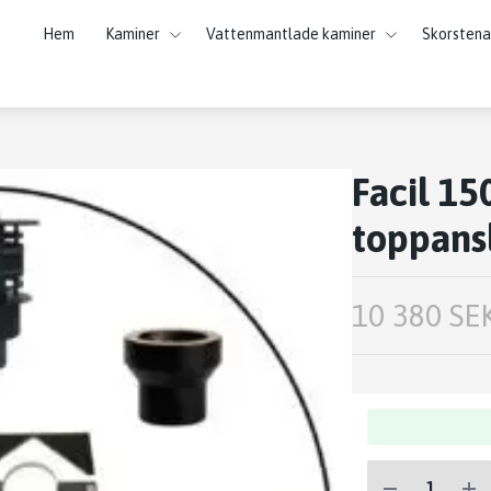
Hem
Kaminer
Vattenmantlade kaminer
Skorstena
Facil 1
toppansl
10 380 SE