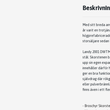
Beskrivni
Med sitt breda a
år varit en trotjä
högprefabricerad
storsäljare sedan l
Landy 2001 DW
T
stål.
Skorstenen bä
upp sin egen expa
innehåller därför 
ger en bra funktio
självdrag där rö
eller
pulverbrännla
finns även i ett fl
- Broschyr Skorst