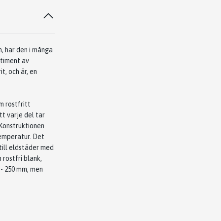
n, har den i många
rtiment av
it,
och är, en
m rostfritt
att
varje del tar
Konstruktionen
emperatur. Det
till eldstäder med
 rostfri blank,
 - 250 mm, men