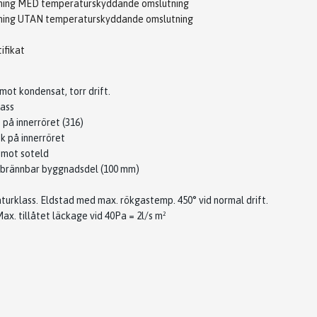
sning MED temperaturskyddande omslutning
sning UTAN temperaturskyddande omslutning
ifikat
mot kondensat, torr drift.
lass
 på innerröret (316)
k på innerröret
 mot soteld
l brännbar byggnadsdel (100 mm)
turklass. Eldstad med max. rökgastemp. 450° vid normal drift.
ax. tillåtet läckage vid 40Pa = 2l/s m²