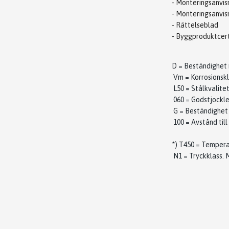
- Monteringsanvi
- Monteringsanvi
- Rättelseblad
- Byggproduktcert
D = Beständighet 
Vm = Korrosionsk
L50 = Stålkvalitet
060 = Godstjockle
G = Beständighet
100 = Avstånd til
*) T450 = Tempera
N1 = Tryckklass. M