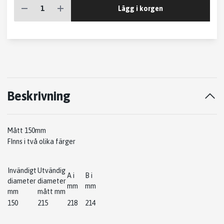
Lägg i korgen
Beskrivning
Mått 150mm
FInns i två olika färger
Invändigt
Utvändig
A i
B i
diameter
diameter
mm
mm
mm
mått mm
150
215
218
214