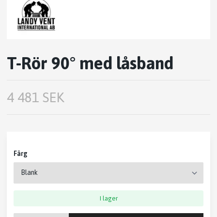
T-Rör 90° med låsband
4 481 SEK
Färg
I lager