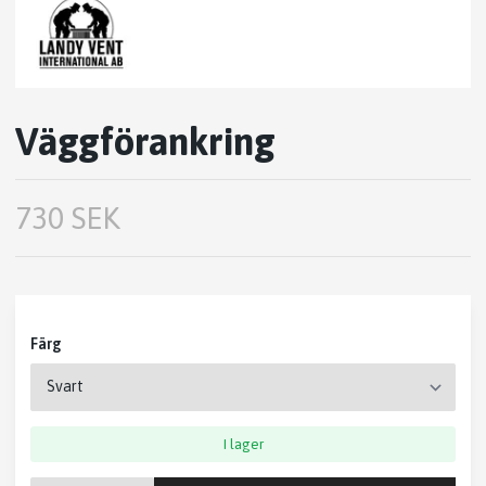
Väggförankring
730 SEK
Färg
I lager