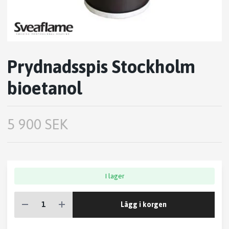
Prydnadsspis Stockholm
bioetanol
5 900 SEK
I lager
Lägg i korgen