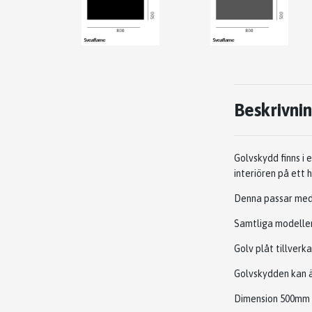
Beskrivni
Golvskydd finns i 
interiören på ett 
Denna passar med 
Samtliga modeller 
Golv plåt tillverk
Golvskydden kan äv
Dimension 500mm