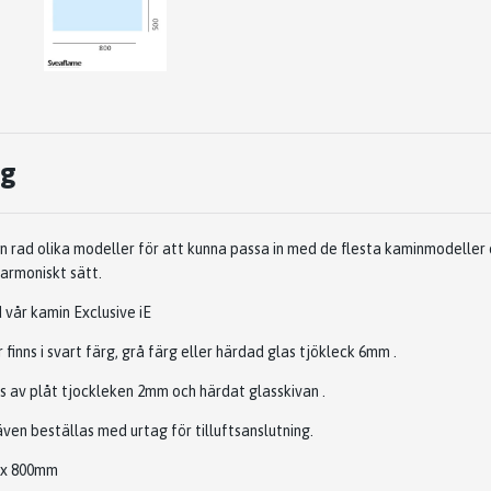
ng
en rad olika modeller för att kunna passa in med de flesta kaminmodeller o
harmoniskt sätt.
vår kamin Exclusive iE
finns i svart färg, grå färg eller härdad glas tjökleck 6mm .
as av plåt tjockleken 2mm och härdat glasskivan .
en beställas med urtag för tilluftsanslutning.
 x 800mm