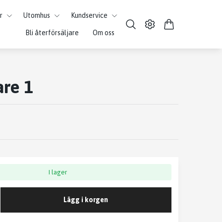
r
Utomhus
Kundservice
Bli återförsäljare
Om oss
are 1
I lager
Lägg i korgen